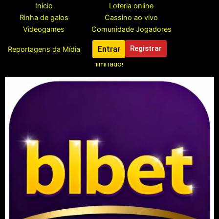
Pular
Início
Loteria online
para
Rinha de galos
Cassino ao vivo
o
Videogames
Comunidade Jogadores
conteúdo
Entrar
Registrar
Reportagens da Mídia
Registre-se para reivindicar seu bônus grátis de R$888, tempo
limitado!