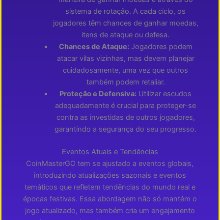
sistema de rotação. A cada ciclo, os
jogadores têm chances de ganhar moedas,
itens de ataque ou defesa.
Chances de Ataque:
Jogadores podem
atacar vilas vizinhas, mas devem planejar
cuidadosamente, uma vez que outros
também podem retaliar.
Proteção e Defensiva:
Utilizar escudos
adequadamente é crucial para proteger-se
contra as investidas de outros jogadores,
garantindo a segurança do seu progresso.
Eventos Atuais e Tendências
CoinMasterGO tem se ajustado a eventos globais,
introduzindo atualizações sazonais e eventos
temáticos que refletem tendências do mundo real e
épocas festivas. Essa abordagem não só mantém o
jogo atualizado, mas também cria um engajamento