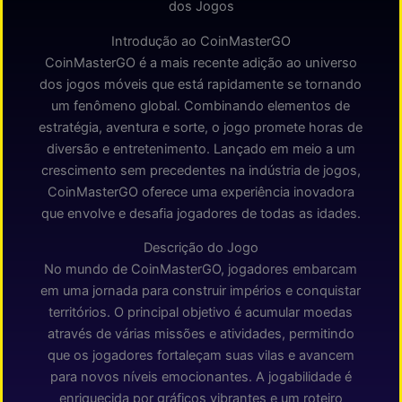
dos Jogos
Introdução ao CoinMasterGO
CoinMasterGO é a mais recente adição ao universo
dos jogos móveis que está rapidamente se tornando
um fenômeno global. Combinando elementos de
estratégia, aventura e sorte, o jogo promete horas de
diversão e entretenimento. Lançado em meio a um
crescimento sem precedentes na indústria de jogos,
CoinMasterGO oferece uma experiência inovadora
que envolve e desafia jogadores de todas as idades.
Descrição do Jogo
No mundo de CoinMasterGO, jogadores embarcam
em uma jornada para construir impérios e conquistar
territórios. O principal objetivo é acumular moedas
através de várias missões e atividades, permitindo
que os jogadores fortaleçam suas vilas e avancem
para novos níveis emocionantes. A jogabilidade é
enriquecida por gráficos vibrantes e um roteiro