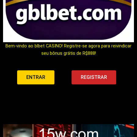
Bem-vindo ao blbet CASINO! Registre-se agora para reivindicar
seu bônus grátis de R$888!
ENTRAR
REGISTRAR