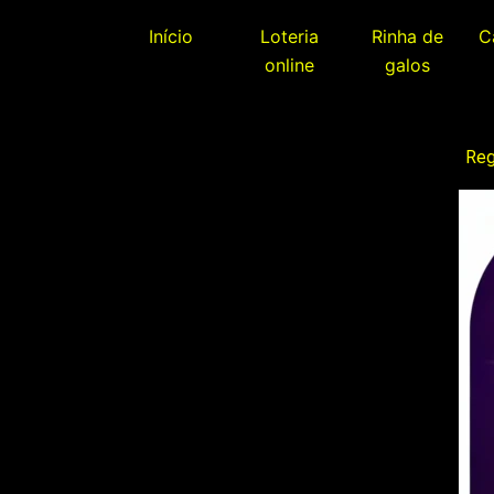
Pular
Início
Loteria
Rinha de
C
para
online
galos
o
conteúdo
Reg