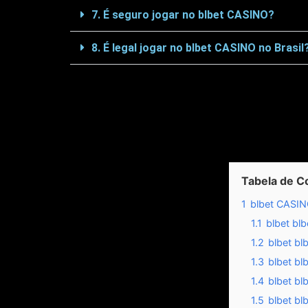
7. É seguro jogar no blbet CASINO?
8. É legal jogar no blbet CASINO no Brasil
Tabela de C
1
blbet CASI
1.1
blbet blb
1.2
blbet bl
1.3
blbet bl
1.4
blbet b
1.5
blbet b