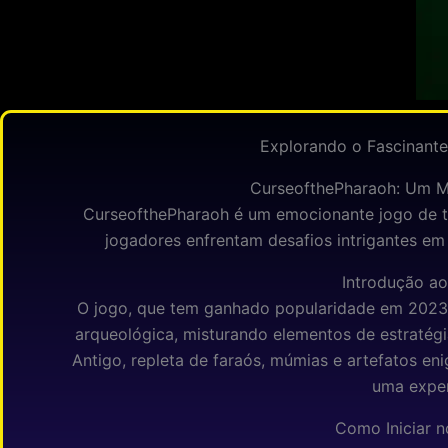
Explorando o Fascinant
CurseofthePharaoh: Um Me
CurseofthePharaoh é um emocionante jogo de ta
jogadores enfrentam desafios intrigantes em
Introdução a
O jogo, que tem ganhado popularidade em 2023,
arqueológica, misturando elementos de estratégi
Antigo, repleta de faraós, múmias e artefatos en
uma exper
Como Iniciar 