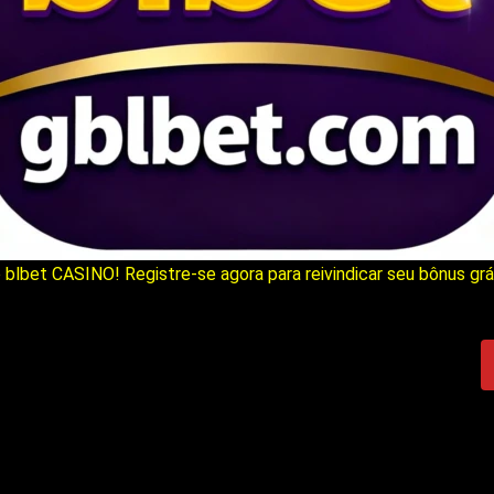
blbet CASINO! Registre-se agora para reivindicar seu bônus gr