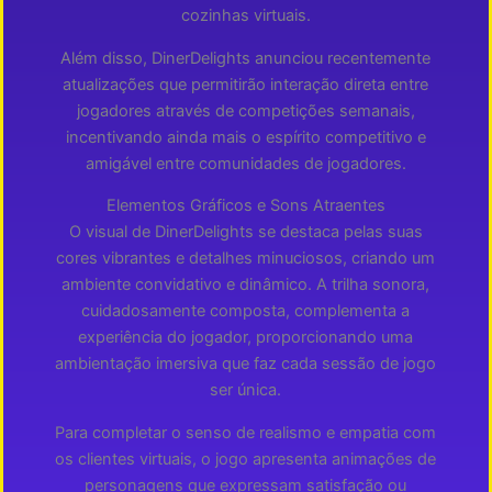
cozinhas virtuais.
Além disso, DinerDelights anunciou recentemente
atualizações que permitirão interação direta entre
jogadores através de competições semanais,
incentivando ainda mais o espírito competitivo e
amigável entre comunidades de jogadores.
Elementos Gráficos e Sons Atraentes
O visual de DinerDelights se destaca pelas suas
cores vibrantes e detalhes minuciosos, criando um
ambiente convidativo e dinâmico. A trilha sonora,
cuidadosamente composta, complementa a
experiência do jogador, proporcionando uma
ambientação imersiva que faz cada sessão de jogo
ser única.
Para completar o senso de realismo e empatia com
os clientes virtuais, o jogo apresenta animações de
personagens que expressam satisfação ou