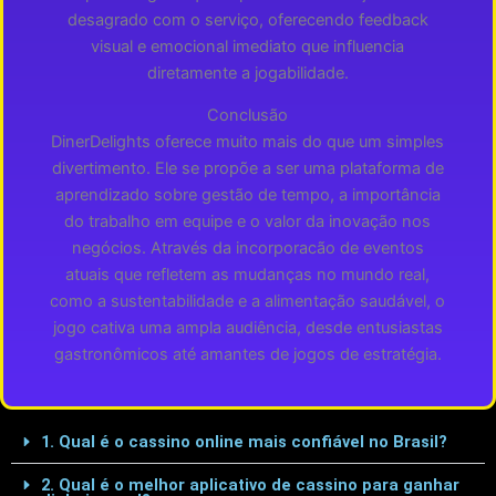
desagrado com o serviço, oferecendo feedback
visual e emocional imediato que influencia
diretamente a jogabilidade.
Conclusão
DinerDelights oferece muito mais do que um simples
divertimento. Ele se propõe a ser uma plataforma de
aprendizado sobre gestão de tempo, a importância
do trabalho em equipe e o valor da inovação nos
negócios. Através da incorporacão de eventos
atuais que refletem as mudanças no mundo real,
como a sustentabilidade e a alimentação saudável, o
jogo cativa uma ampla audiência, desde entusiastas
gastronômicos até amantes de jogos de estratégia.
1. Qual é o cassino online mais confiável no Brasil?
2. Qual é o melhor aplicativo de cassino para ganhar