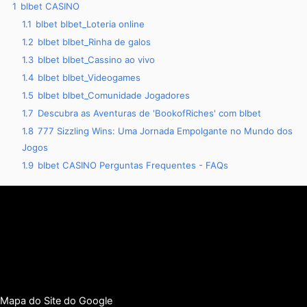
1
blbet CASINO
1.1
blbet blbet_Loteria online
1.2
blbet blbet_Rinha de galos
1.3
blbet blbet_Cassino ao vivo
1.4
blbet blbet_Videogames
1.5
blbet blbet_Comunidade Jogadores
1.7
Descubra as Aventuras de 'BookofRiches' com blbet
1.8
777 Sizzling Wins: Uma Jornada Empolgante no Mundo dos
Jogos
1.9
blbet CASINO Perguntas Frequentes - FAQs
Mapa do Site do Google