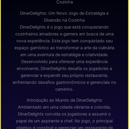
Cozinha
DinerDelights: Um Novo Jogo de Estratégia e
Diversão na Cozinha
DinerDelights é o jogo que está conquistando
cozinheiros amadores e gamers em busca de uma
nova experiência. Este jogo tem conquistado seu
espaço gamístico ao transformar a arte da culinária
em uma aventura de estratégia e criatividade.
Desenvolvido para oferecer uma experiência
envolvente, DinerDelights desafia os jogadores a
gerenciar e expandir seu próprio restaurante,
enfrentando desafios gastronômicos e gerenciais no
caminho.
Introdução ao Mundo de DinerDelights
Ambientado em uma cidade vibrante e colorida,
DinerDelights convida os jogadores a assumir o
papel de um aspirante a chef. No jogo, o principal
objetivo é construir e gerenciar um restaurante de