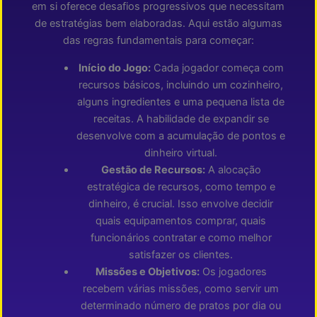
em si oferece desafios progressivos que necessitam
de estratégias bem elaboradas. Aqui estão algumas
das regras fundamentais para começar:
Início do Jogo:
Cada jogador começa com
recursos básicos, incluindo um cozinheiro,
alguns ingredientes e uma pequena lista de
receitas. A habilidade de expandir se
desenvolve com a acumulação de pontos e
dinheiro virtual.
Gestão de Recursos:
A alocação
estratégica de recursos, como tempo e
dinheiro, é crucial. Isso envolve decidir
quais equipamentos comprar, quais
funcionários contratar e como melhor
satisfazer os clientes.
Missões e Objetivos:
Os jogadores
recebem várias missões, como servir um
determinado número de pratos por dia ou