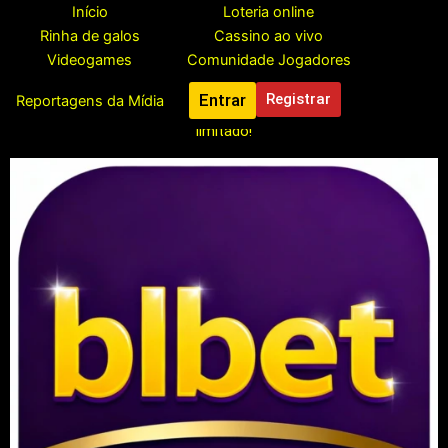
Pular
Início
Loteria online
para
Rinha de galos
Cassino ao vivo
o
Videogames
Comunidade Jogadores
conteúdo
Entrar
Registrar
Reportagens da Mídia
Registre-se para reivindicar seu bônus grátis de R$888, tempo
limitado!