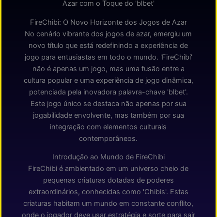
Azar com o Toque do 'blbet'
FireChibi: O Novo Horizonte dos Jogos de Azar
No cenário vibrante dos jogos de azar, emergiu um
novo título que está redefinindo a experiência de
jogo para entusiastas em todo o mundo. 'FireChibi'
não é apenas um jogo, mas uma fusão entre a
cultura popular e uma experiência de jogo dinâmica,
potenciada pela inovadora palavra-chave 'blbet'.
Este jogo único se destaca não apenas por sua
jogabilidade envolvente, mas também por sua
integração com elementos culturais
contemporâneos.
Introdução ao Mundo de FireChibi
FireChibi é ambientado em um universo cheio de
pequenas criaturas dotadas de poderes
extraordinários, conhecidas como 'Chibis'. Estas
criaturas habitam um mundo em constante conflito,
onde o jogador deve usar estratégia e sorte para sair