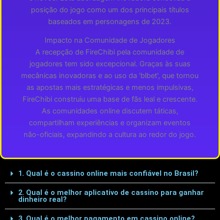
posição do jogo como um dos principais títulos
baseados em personagens de 2023.
Impacto na Comunidade de Jogadores
A recepção de FireChibi pela comunidade de
jogadores tem sido excepcional. Graças às suas
mecânicas inovadoras e ao uso da 'blbet', que tornou
as apostas mais estratégicas e menos impulsivas,
FireChibi construiu uma base de fãs leal e crescente.
As comunidades online discutem táticas,
compartilham experiências e organizam eventos
não-oficiais, expandindo a cultura ao redor do jogo.
1. Qual é o cassino online mais confiável no Brasil?
2. Qual é o melhor aplicativo de cassino para ganhar
dinheiro real?
3. Qual é o melhor pagamento em cassino online?