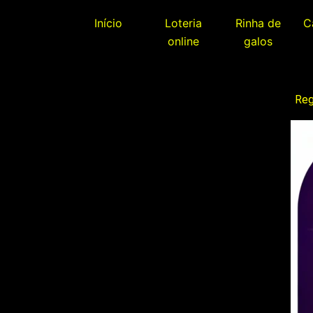
Pular
Início
Loteria
Rinha de
C
para
online
galos
o
conteúdo
Reg