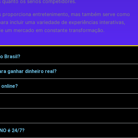
s quanto os sérios competidores.
s proporciona entretenimento, mas também serve como
a incluir uma variedade de experiências interativas,
de um mercado em constante transformação.
no Brasil?
ara ganhar dinheiro real?
 online?
INO é 24/7?