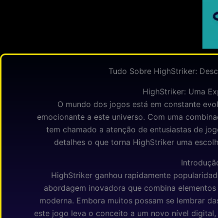
Tudo Sobre HighStriker: Desc
HighStriker: Uma Ex
O mundo dos jogos está em constante evol
emocionante a este universo. Com uma combinação
tem chamado a atenção de entusiastas de jog
detalhes o que torna HighStriker uma escolh
Introduçã
HighStriker ganhou rapidamente popularidade
abordagem inovadora que combina elementos t
moderna. Embora muitos possam se lembrar das 
este jogo leva o conceito a um novo nível digital