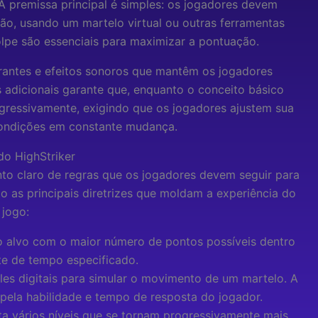
A premissa principal é simples: os jogadores devem
ão, usando um martelo virtual ou outras ferramentas
olpe são essenciais para maximizar a pontuação.
brantes e efeitos sonoros que mantêm os jogadores
 adicionais garante que, enquanto o conceito básico
ressivamente, exigindo que os jogadores ajustem sua
condições em constante mudança.
do HighStriker
to claro de regras que os jogadores devem seguir para
o as principais diretrizes que moldam a experiência do
jogo:
r o alvo com o maior número de pontos possíveis dentro
te de tempo especificado.
les digitais para simular o movimento de um martelo. A
pela habilidade e tempo de resposta do jogador.
a vários níveis que se tornam progressivamente mais