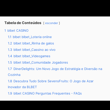
Tabela de Conteúdos
esconder
1
blbet CASINO
1.1
blbet blbet_Loteria online
1.2
blbet blbet_Rinha de galos
1.3
blbet blbet_Cassino ao vivo
1.4
blbet blbet_Videogames
1.5
blbet blbet_Comunidade Jogadores
1.7
DinerDelights: Um Novo Jogo de Estratégia e Diversão na
Cozinha
1.8
Descubra Tudo Sobre SevensFruits: O Jogo de Azar
Inovador da BLBET
1.9
blbet CASINO Perguntas Frequentes - FAQs