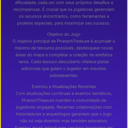
dificuldade, cada um com seus próprios desafios e
recompensas. É crucial que os jogadores gerenciem
os recursos encontrados, como ferramentas e
poderes especiais, para maximizar seu sucesso.
Objetivo do Jogo
O objetivo principal de PharaohTreasure é acumular o
máximo de tesouros possíveis, desbloquear novas
áreas do mapa e completar a coleção de artefatos
raros. Cada tesouro descoberto oferece pistas
adicionais que guiam o jogador em missões
subsequentes.
Eventos e Atualizações Recentes
Com atualizações contínuas e eventos temáticos,
PharaohTreasure mantém a comunidade de
jogadores engajada. Recentes colaborações com
historiadores e arqueólogos garantem que o jogo
não só seja divertido mas também educativo.
Eventos atuais introduzem cenários inspirados em