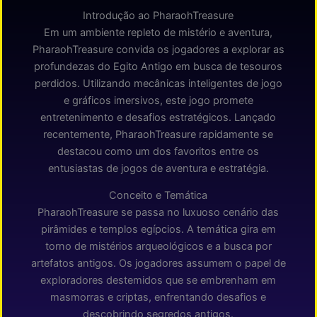
Introdução ao PharaohTreasure
Em um ambiente repleto de mistério e aventura,
PharaohTreasure convida os jogadores a explorar as
profundezas do Egito Antigo em busca de tesouros
perdidos. Utilizando mecânicas inteligentes de jogo
e gráficos imersivos, este jogo promete
entretenimento e desafios estratégicos. Lançado
recentemente, PharaohTreasure rapidamente se
destacou como um dos favoritos entre os
entusiastas de jogos de aventura e estratégia.
Conceito e Temática
PharaohTreasure se passa no luxuoso cenário das
pirâmides e templos egípcios. A temática gira em
torno de mistérios arqueológicos e a busca por
artefatos antigos. Os jogadores assumem o papel de
exploradores destemidos que se embrenham em
masmorras e criptas, enfrentando desafios e
descobrindo segredos antigos.