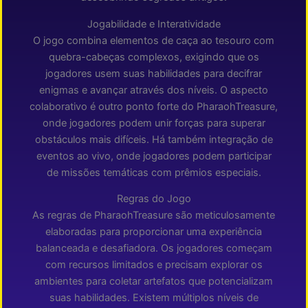
Jogabilidade e Interatividade
O jogo combina elementos de caça ao tesouro com
quebra-cabeças complexos, exigindo que os
jogadores usem suas habilidades para decifrar
enigmas e avançar através dos níveis. O aspecto
colaborativo é outro ponto forte do PharaohTreasure,
onde jogadores podem unir forças para superar
obstáculos mais difíceis. Há também integração de
eventos ao vivo, onde jogadores podem participar
de missões temáticas com prêmios especiais.
Regras do Jogo
As regras de PharaohTreasure são meticulosamente
elaboradas para proporcionar uma experiência
balanceada e desafiadora. Os jogadores começam
com recursos limitados e precisam explorar os
ambientes para coletar artefatos que potencializam
suas habilidades. Existem múltiplos níveis de