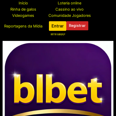
Pular
Início
Loteria online
para
Rinha de galos
Cassino ao vivo
o
Videogames
Comunidade Jogadores
conteúdo
Entrar
Registrar
Reportagens da Mídia
Registre-se para reivindicar seu bônus grátis de R$888, tempo
limitado!