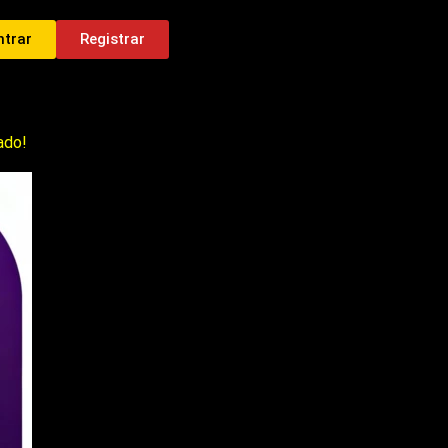
ntrar
Registrar
ado!