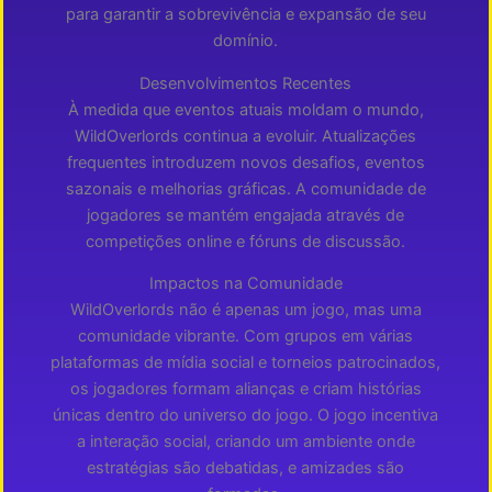
para garantir a sobrevivência e expansão de seu
domínio.
Desenvolvimentos Recentes
À medida que eventos atuais moldam o mundo,
WildOverlords continua a evoluir. Atualizações
frequentes introduzem novos desafios, eventos
sazonais e melhorias gráficas. A comunidade de
jogadores se mantém engajada através de
competições online e fóruns de discussão.
Impactos na Comunidade
WildOverlords não é apenas um jogo, mas uma
comunidade vibrante. Com grupos em várias
plataformas de mídia social e torneios patrocinados,
os jogadores formam alianças e criam histórias
únicas dentro do universo do jogo. O jogo incentiva
a interação social, criando um ambiente onde
estratégias são debatidas, e amizades são