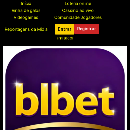
Pular
Início
Loteria online
para
Rinha de galos
Cassino ao vivo
o
Videogames
Comunidade Jogadores
conteúdo
Entrar
Registrar
Reportagens da Mídia
Registre-se para reivindicar seu bônus grátis de R$888, tempo
limitado!