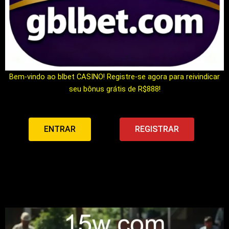
Bem-vindo ao blbet CASINO! Registre-se agora para reivindicar
seu bônus grátis de R$888!
ENTRAR
REGISTRAR