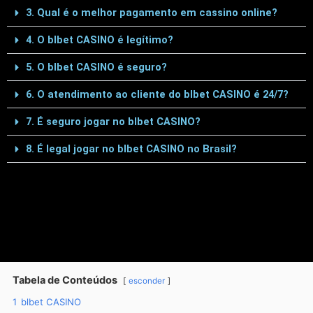
3. Qual é o melhor pagamento em cassino online?
4. O blbet CASINO é legítimo?
5. O blbet CASINO é seguro?
6. O atendimento ao cliente do blbet CASINO é 24/7?
7. É seguro jogar no blbet CASINO?
8. É legal jogar no blbet CASINO no Brasil?
Tabela de Conteúdos
esconder
1
blbet CASINO