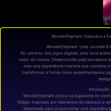
WonderElephant: Descubra a Ex
WonderElephant: Uma Jornada En
No universo dos jogos digitais, uma nova avent
redor do mundo. Desenvolvido pela inovadora e
mas uma experiência imersiva que combina cria
transformar a forma como experimentamos jog
design
Introdução
WonderElephant coloca os jogadores no contr
fôlego. Inspirado por elementos da natureza e a
desenhado para proporcionar uma experiência v