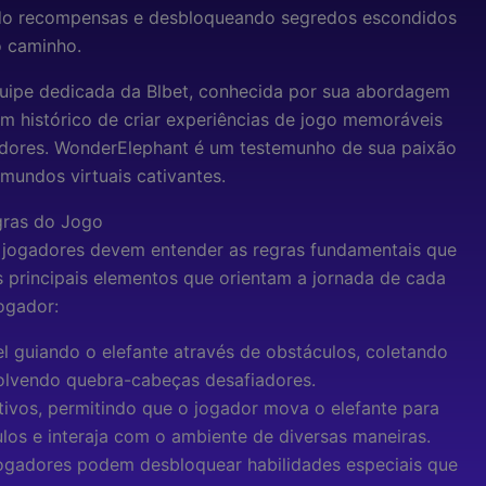
ando recompensas e desbloqueando segredos escondidos
o caminho.
quipe dedicada da Blbet, conhecida por sua abordagem
m histórico de criar experiências de jogo memoráveis
adores. WonderElephant é um testemunho de sua paixão
 mundos virtuais cativantes.
gras do Jogo
 jogadores devem entender as regras fundamentais que
s principais elementos que orientam a jornada de cada
ogador:
l guiando o elefante através de obstáculos, coletando
solvendo quebra-cabeças desafiadores.
tivos, permitindo que o jogador mova o elefante para
ulos e interaja com o ambiente de diversas maneiras.
jogadores podem desbloquear habilidades especiais que