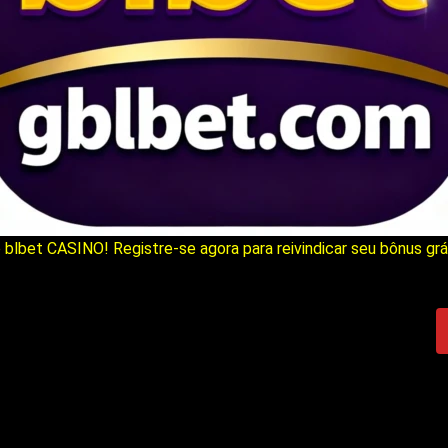
blbet CASINO! Registre-se agora para reivindicar seu bônus gr