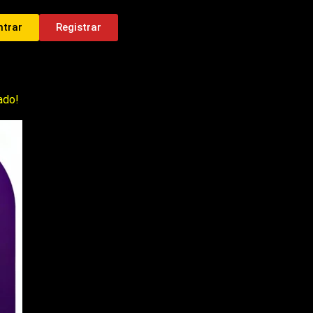
ntrar
Registrar
ado!