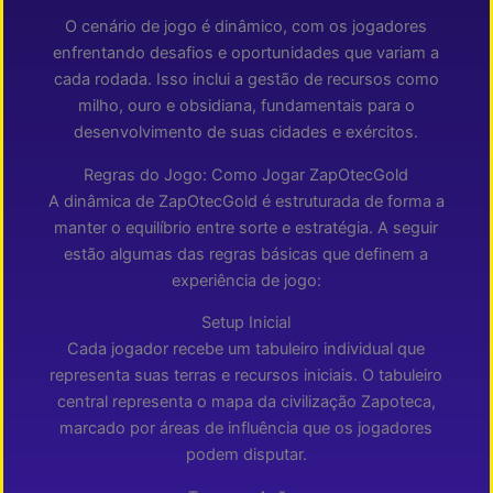
O cenário de jogo é dinâmico, com os jogadores
enfrentando desafios e oportunidades que variam a
cada rodada. Isso inclui a gestão de recursos como
milho, ouro e obsidiana, fundamentais para o
desenvolvimento de suas cidades e exércitos.
Regras do Jogo: Como Jogar ZapOtecGold
A dinâmica de ZapOtecGold é estruturada de forma a
manter o equilíbrio entre sorte e estratégia. A seguir
estão algumas das regras básicas que definem a
experiência de jogo:
Setup Inicial
Cada jogador recebe um tabuleiro individual que
representa suas terras e recursos iniciais. O tabuleiro
central representa o mapa da civilização Zapoteca,
marcado por áreas de influência que os jogadores
podem disputar.