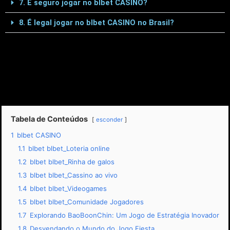
7. É seguro jogar no blbet CASINO?
8. É legal jogar no blbet CASINO no Brasil?
Tabela de Conteúdos
esconder
1
blbet CASINO
1.1
blbet blbet_Loteria online
1.2
blbet blbet_Rinha de galos
1.3
blbet blbet_Cassino ao vivo
1.4
blbet blbet_Videogames
1.5
blbet blbet_Comunidade Jogadores
1.7
Explorando BaoBoonChin: Um Jogo de Estratégia Inovador
1.8
Desvendando o Mundo do Jogo Fiesta