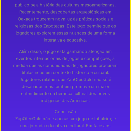
público pela história das culturas mesoamericanas.
Recentemente, descobertas arqueológicas em
Oaxaca trouxeram nova luz às práticas sociais e
religiosas dos Zapotecas. Este jogo permite que os
jogadores explorem essas nuances de uma forma
interativa e educativa.
Além disso, o jogo está ganhando atenção em
eventos internacionais de jogos e competições, à
medida que as comunidades de jogadores procuram
títulos ricos em contexto histórico e cultural.
Jogadores relatam que ZapOtecGold não só é
desafiador, mas também promove um maior
entendimento da herança cultural dos povos
indígenas das Américas.
Conclusão
ZapOtecGold não é apenas um jogo de tabuleiro; é
uma jornada educativa e cultural. Em face aos