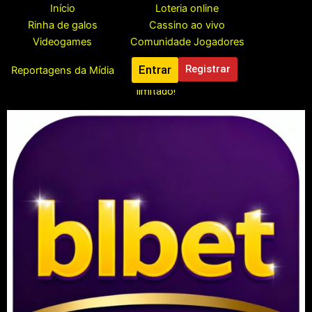
Pular
Início
Loteria online
para
Rinha de galos
Cassino ao vivo
o
Videogames
Comunidade Jogadores
conteúdo
Entrar
Registrar
Reportagens da Mídia
Registre-se para reivindicar seu bônus grátis de R$888, tempo
limitado!